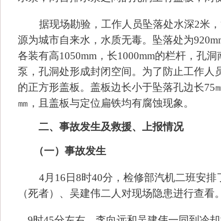
据现场勘验，工作人员坠落处水深
2米，
源为城市自来
水，水质无毒。坠落处为
920
各装有高
1050mm，
长
1000
mm
的栏杆，
孔洞
泵，
孔洞处形成封闭空间。
为了防止工作人
的正方形
盖板。
盖板边长小于坠落孔边长
7
㎜，且盖板与定位扁铁均有腐蚀现象。
二、事故发生及救援、上报情况
（一）事故发生
4月16日8时40分，检修部汽机二班
（死者）、吴建伟二人对现场隐患进行查看
9时45分左右，李向远和吴建伟一同到冷却