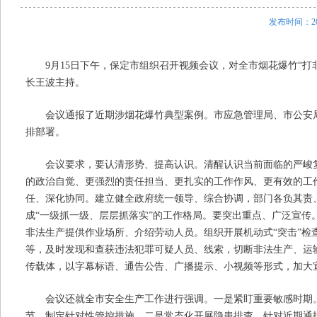
发布时间：20
9月15日下午，保定市组织召开视频会议，对全市烟花爆竹“打
长王波主持。
会议通报了近期涉烟花爆竹典型案例。市应急管理局、市公安局
排部署。
会议要求，
要认清形势、提高认识。
清醒认识当前面临的严峻
的政治自觉、更强烈的责任担当、更扎实的工作作风、更有效的工
任、深化协同。
建立健全政府统一领导、综合协调，部门各负其责
成“一级抓一级、层层抓落实”的工作格局。
要突出重点、广泛宣传
非法生产提供作业场所、介绍劳动人员。组织开展机动式
“突击”
等，及时发现和查获违法犯罪可疑人员、线索，切断非法生产、运
传载体，以字幕标语、通告公告、广播提示、小视频等形式，加大
会议还就全市安全生产工作进行强调。
一是紧盯重要敏感时期
节，制定针对性管控措施。
二是常态化开展隐患排查。
针对近期通