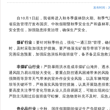
发布时间：20
自
10
月
1
日起，我省将进入秋冬季森林防火期。秋季气
省应急管理厅发布国庆、中秋假期暨秋季安全生产和森林草
安全责任，加强隐患排查治理，确保生产安全。
煤矿
行业
：
要针对秋季特点，强化
“
一通三防
”
管理，确
时，及时采取加强支护措施。要严格落实矿领导带班下井制
完善应急预案，加强应急演练和值班值守，备齐备足应急救
非煤矿山
行业
：
严防暴雨洪水造成非煤矿山淹井、透水
通风阻力易出现较大变化，要重点防控通风困难带来的风险
强降雨等异常天气带来的室外作业安全风险，以及车辆驾驶
坝等关键环节，严格落实风险管控措施，认真开展隐患排查
要高度关注季节变化导致从业人员容易困乏，可能出现岗位
严防
主
汛期过后值班值守松懈、应急物资补充不及时、应急
危化品
行业
：
中秋、国庆假期期间保证生产负荷稳定，