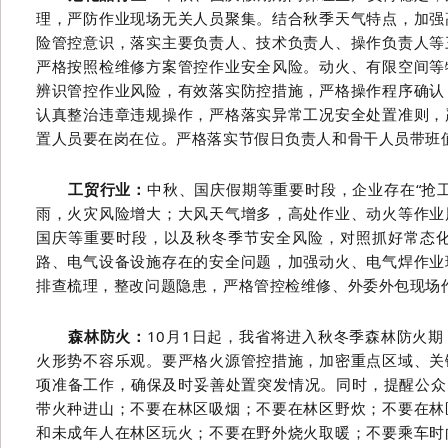
理，严防作业现场无关人员聚集。结合秋季天气特点，加强
险管控意识，落实主要负责人、技术负责人、操作负责人等
严格按照检维修方案管控作业安全风险。动火、有限空间等
辨识管控作业风险，有效落实防控措施，严格操作程序确认
认真整治违章违规操作，严格落实异常工况安全处置准则，
置人员要在岗在位。严格落实节假日负责人和骨干人员带班
工贸
行业
：
中秋、国庆假期等重要时段，企业存在
“
抢
雨，火灾风险增大；大风天气增多，高处作业、动火等作业
国庆等重要时段，以及秋冬季节安全风险，对照抓好常态
路、电气设备设施存在的安全问题，加强动火、电气焊作业
排查梳理，整改问题隐患，严格管控检维修、外委外包现场
森林防火：
10
月
1
日起，我省将进入秋冬季森林防火期
火形势不容乐观。要严格火源管控措施，加密重点区域、关
项准备工作，确保及时妥善处置突发情况。同时，提醒公众
带火种进山；不要在林区吸烟；不要在林区野炊；不要在林
和未成年人在林区玩火；不要在野外烧火取暖；不要乘车时